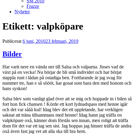
SM 2010
Frazze
Nyheter
Etikett:
valpköpare
Publicerat
6 juni, 2010
23 februari, 2019
Bilder
Har varit nere en vända ner till Salsa och valparna. Jisses vad de
växt på en vecka! Nu börjar de bli små individer och har börjat
stappla runt i lådan på ostadiga ben. Fortfarande är jag svag för
nummer tre, han e så söööt, har gosat som bara den med honom och
hans syskon!
Salsa blev som vanligt glad över att se mig och hoppade in i bilen så
fort hon fick chansen ! Körde ett kort lydnadspass med henne igår
och det var sååå kul! Idag blev det ett uppletande, har verkligen
saknat att träna tillsammans med henne! Idag hann jag träffa en
valpköpare oxå, känner dom förstås sen innan, men roligt att träffa
dom för det var ett tag sen sist. Jag hoppas jag hinner träffa de andra
oxå även fast jag vet att alla ska till bra hem.