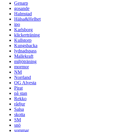
Genarp
gosande
Halmstad
Hälsa&Helhet
ipo
Karlsborg
klickerträning
Kullstorp
Kungsbacka
lydnadspass
Mallekraft
miljöträning
mormor
NM
Norrland
OG Alvesta
Pirat
på stan
Rekko
rådjur
Salsa
skotta
SM
snö
sommar