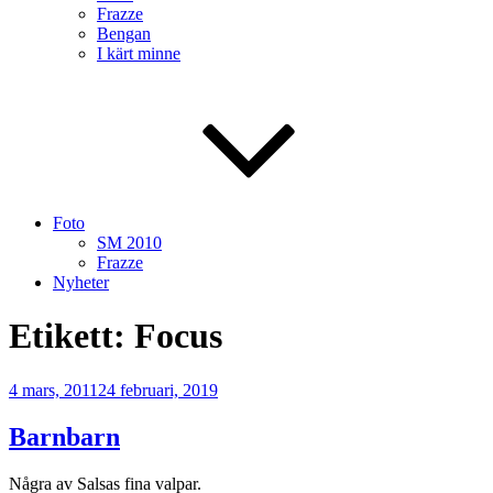
Frazze
Bengan
I kärt minne
Foto
SM 2010
Frazze
Nyheter
Etikett:
Focus
Publicerat
4 mars, 2011
24 februari, 2019
Barnbarn
Några av Salsas fina valpar.