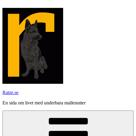
Hoppa
till
innehåll
Ratze.se
En sida om livet med underbara mallenutter