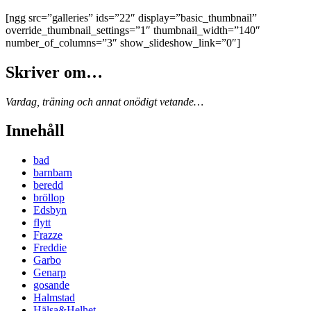
[ngg src=”galleries” ids=”22″ display=”basic_thumbnail”
override_thumbnail_settings=”1″ thumbnail_width=”140″
number_of_columns=”3″ show_slideshow_link=”0″]
Skriver om…
Vardag, träning och annat onödigt vetande…
Innehåll
bad
barnbarn
beredd
bröllop
Edsbyn
flytt
Frazze
Freddie
Garbo
Genarp
gosande
Halmstad
Hälsa&Helhet