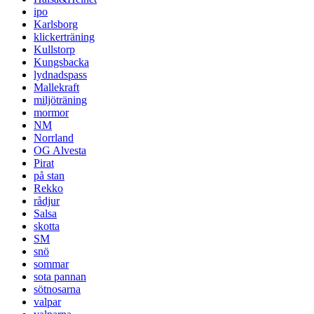
ipo
Karlsborg
klickerträning
Kullstorp
Kungsbacka
lydnadspass
Mallekraft
miljöträning
mormor
NM
Norrland
OG Alvesta
Pirat
på stan
Rekko
rådjur
Salsa
skotta
SM
snö
sommar
sota pannan
sötnosarna
valpar