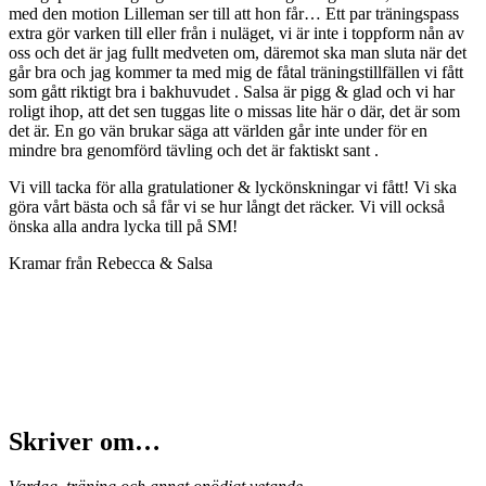
med den motion Lilleman ser till att hon får… Ett par träningspass
extra gör varken till eller från i nuläget, vi är inte i toppform nån av
oss och det är jag fullt medveten om, däremot ska man sluta när det
går bra och jag kommer ta med mig de fåtal träningstillfällen vi fått
som gått riktigt bra i bakhuvudet . Salsa är pigg & glad och vi har
roligt ihop, att det sen tuggas lite o missas lite här o där, det är som
det är. En go vän brukar säga att världen går inte under för en
mindre bra genomförd tävling och det är faktiskt sant .
Vi vill tacka för alla gratulationer & lyckönskningar vi fått! Vi ska
göra vårt bästa och så får vi se hur långt det räcker. Vi vill också
önska alla andra lycka till på SM!
Kramar från Rebecca & Salsa
Skriver om…