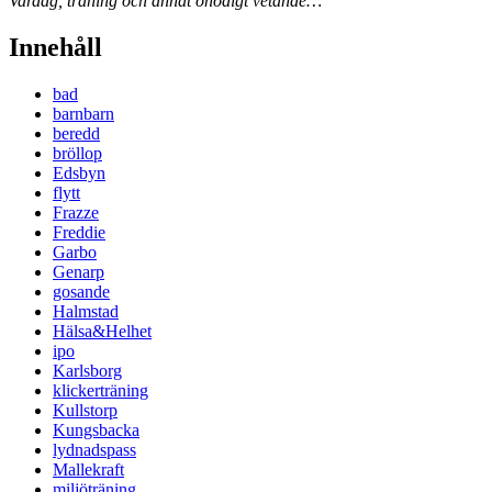
Vardag, träning och annat onödigt vetande…
Innehåll
bad
barnbarn
beredd
bröllop
Edsbyn
flytt
Frazze
Freddie
Garbo
Genarp
gosande
Halmstad
Hälsa&Helhet
ipo
Karlsborg
klickerträning
Kullstorp
Kungsbacka
lydnadspass
Mallekraft
miljöträning