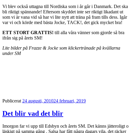
Vi blev också uttagna till Nordiska som i år går i Danmark. Det ska
bli riktigt spännande! Eftersom skyddet inte ser riktigt likadant ut
som vi är vana vid så har vi lite nytt att träna på fram tills dess. Igår
var vi och körde med bästa Jocke, TACK!, det gick mycket bra!
ETT STORT GRATTIS!
till alla våra vänner som gjorde så bra
ifrån sig på årets SM!
Lite bilder på Frazze & Jocke som klickertränade på kvällarna
under SM
Publicerat
24 augusti, 2010
24 februari, 2019
Det blir vad det blir
Imorgon far vi upp till Edsbyn och årets SM. Det känns jätteroligt o
läskigt på samma gång . Salsa har fått några dagars vila, det räcker