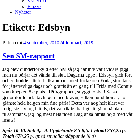
SM 2010
Frazze
Nyheter
Etikett:
Edsbyn
Publicerat
4 september, 2010
24 februari, 2019
Sen SM-rapport
Jag blev dunderförkyld efter SM så jag har inte varit vidare pigg
men nu börjar det vända till slut. Dagarna uppe i Edsbyn gick fort
och vi bodde jättefint tillsammans med Jocke och Frida, stort tack
för jättetrevliga dagar och grattis än en gång till Frida med Connie
som knep en 8:e plats i IPO-gruppen, snyggt jobbat! Salsa
genomförde hela tävlingen med bravur, vilken hund hon är, hon
glänste hela helgen min fina pärla! Detta var nog helt klart vår
roligaste tävling hittills, det var riktigt härligt att gå in på plan
tillsammans, jag log mest hela tiden ! Jag är så himla nöjd med vår
insats!
Spår 10-10. Sök 9,5-9. Uppletande 8,5-8,5. Lydnad 253,25 p.
Totalt 670,25 p.
(med ett nollat släppande bl a)