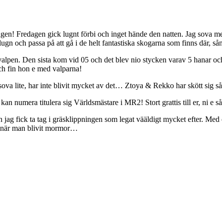
a igen! Fredagen gick lugnt förbi och inget hände den natten. Jag sova me
ugn och passa på att gå i de helt fantastiska skogarna som finns där, s
lpen. Den sista kom vid 05 och det blev nio stycken varav 5 hanar och 4 
 och fin hon e med valparna!
va lite, har inte blivit mycket av det… Ztoya & Rekko har skött sig så 
 numera titulera sig Världsmästare i MR2! Stort grattis till er, ni e så
 men jag fick ta tag i gräsklippningen som legat vääldigt mycket efter. 
et när man blivit mormor…