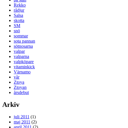
Rekko
rådjur
Salsa
skotta
SM
snö
sommar
sota pannan
sötnosarna
valpar
valparna
valpköpare
vitaminkick
Värnamo
vår
Ztoya
Ztoyan
årsdebut
Arkiv
juli 2011
(1)
maj 2011
(2)
april 2011
(2)