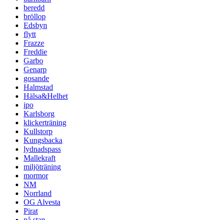
beredd
bröllop
Edsbyn
flytt
Frazze
Freddie
Garbo
Genarp
gosande
Halmstad
Hälsa&Helhet
ipo
Karlsborg
klickerträning
Kullstorp
Kungsbacka
lydnadspass
Mallekraft
miljöträning
mormor
NM
Norrland
OG Alvesta
Pirat
på stan