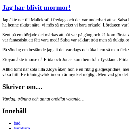
Jag har blivit mormor!
Jag åkte ner till Mallekraft i fredags och det var underbart att se Sals
ha henne riktigt nära, vi mös så mycket vi bara orkade! Lördagen var l
Sent på em började det märkas att nåt var på gång och 21 kom första va
var fantastiskt att fått vara med! Salsa var såklart trött men så duktig
På söndag em bestämde jag att det var dags och åka hem så man fick so
Ztoyan åkte imorse då Frida och Jonas kom hem från Tyskland. Frida kan
Alltid tomt när söta lilla Ztoya åker, hon e en riktig glädjespridare,
växa fritt. Ev träningsvärk imorrn är mycket möjligt. Men vad gör d
Skriver om…
Vardag, träning och annat onödigt vetande…
Innehåll
bad
barnbarn