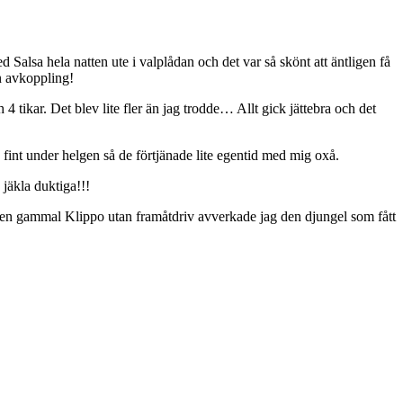
d Salsa hela natten ute i valplådan och det var så skönt att äntligen få
ån avkoppling!
tikar. Det blev lite fler än jag trodde… Allt gick jättebra och det
fint under helgen så de förtjänade lite egentid med mig oxå.
 jäkla duktiga!!!
Med en gammal Klippo utan framåtdriv avverkade jag den djungel som fått