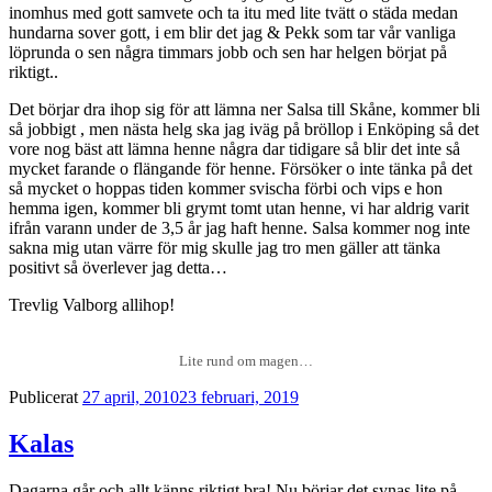
inomhus med gott samvete och ta itu med lite tvätt o städa medan
hundarna sover gott, i em blir det jag & Pekk som tar vår vanliga
löprunda o sen några timmars jobb och sen har helgen börjat på
riktigt..
Det börjar dra ihop sig för att lämna ner Salsa till Skåne, kommer bli
så jobbigt , men nästa helg ska jag iväg på bröllop i Enköping så det
vore nog bäst att lämna henne några dar tidigare så blir det inte så
mycket farande o flängande för henne. Försöker o inte tänka på det
så mycket o hoppas tiden kommer svischa förbi och vips e hon
hemma igen, kommer bli grymt tomt utan henne, vi har aldrig varit
ifrån varann under de 3,5 år jag haft henne. Salsa kommer nog inte
sakna mig utan värre för mig skulle jag tro men gäller att tänka
positivt så överlever jag detta…
Trevlig Valborg allihop!
Lite rund om magen…
Publicerat
27 april, 2010
23 februari, 2019
Kalas
Dagarna går och allt känns riktigt bra! Nu börjar det synas lite på