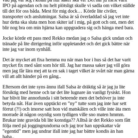
IPO på agendan och nu helt plötsligt skulle vi sadla om vilket ställde
till det för oss båda. Mest för mig dock… Körde lite civiler,
transporter och anslutningar. Salsa är så överladdad så jag vet inte
hur detta ska sluta men hon skiter iaf i mig, på gott och ont, men det
blir nog bra om min hjärna kan uppgradera sig och hänga med bara.
Jocke körde ett pass med Rekko medan jag o Salsa gick undan och
tränade på lite dirrigering inför uppletandet och det gick bättre när
inte jag var inom synhåll.
Det är mycket att fixa hemma nu när man bor i hus så det har varit
mycket fix med sånt som hör till. Jag har massa saker jag vill göra
men jag får lära mej att ta en sak i taget vilket är svårt när man gärna
vill att allt händer på en gång..
Eftersom det inte syns ännu ifall Salsa är dräktig så är jag ju lite
försiktig med henne och tar det lite lugnare än vanligt fysiskt. Hon
har blivit lite annorlunda i sitt beteende men det behöver ju inte
betyda nåt. Har även upptäckt en ”ny” tutte som jag inte har sett
förrut (?!) och imorse satt hon vid matskålen och ville inte äta men
morrade åt någon osynlig som tydligen ville sno maten hmmm.
Brukar inte gravida bli lite konstiga?? Alltså är det Rekko som fått
följa med på joggingrundorna och jag tror han uppskattar vår
”egentid” men jag undrar ifall inte jag har bättre kondis än han
haha..