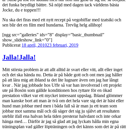
det funka beydligt bättre. Så nöjd med dagen tack världens bästa
Jocke, du e toppen!!!
Nu ska det firas med ett nytt recept på vegobiffar med tzatsiki och
sen blir det en film med hundarna. Trevlig helg allihop!
[ngg src=”galleries” ids=”8″ display=”basic_thumbnail”
show_slideshow_link=”0″]
Publicerat
18 april, 2010
23 februari, 2019
Jalla!Jalla!
Mitt största problem är att allt alltid är svart eller vitt, allt eller inget
och det ska hända nu. Detta är på både gott och ont men jag håller
på att lära mig att ibland ta det lite lugnare även om jag har långt
kvar . När jag jobbade hos Uffe så var han involverad i ett projekt
ute på Bosön som gällde konditionen hos ryttare för en ökad
prestation vilket var ett mycket intressant uppslag. Ibland glömmer
man kanske bort att man är två om det hela vare sig det är häst eller
hund man jobbar med men i båda fall så är man ju ett team som
jobbar mot samma mål och då säger det sig ju självt att resultaten
uteblir ifall ena halvan hela tiden presterar halvdant och inte orkar
hänga med… Därför är jag så glad att jag lyckats hålla min egna
träningsplan vad gäller löpträningen och det känns som det är på rätt