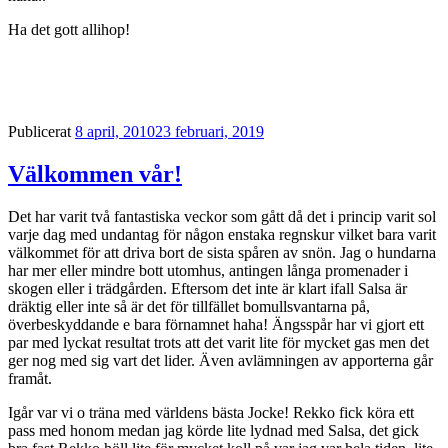
Ha det gott allihop!
Publicerat
8 april, 2010
23 februari, 2019
Välkommen vår!
Det har varit två fantastiska veckor som gått då det i princip varit sol
varje dag med undantag för någon enstaka regnskur vilket bara varit
välkommet för att driva bort de sista spåren av snön. Jag o hundarna
har mer eller mindre bott utomhus, antingen långa promenader i
skogen eller i trädgården. Eftersom det inte är klart ifall Salsa är
dräktig eller inte så är det för tillfället bomullsvantarna på,
överbeskyddande e bara förnamnet haha! Ängsspår har vi gjort ett
par med lyckat resultat trots att det varit lite för mycket gas men det
ger nog med sig vart det lider. Även avlämningen av apporterna går
framåt.
Igår var vi o träna med världens bästa Jocke! Rekko fick köra ett
pass med honom medan jag körde lite lydnad med Salsa, det gick