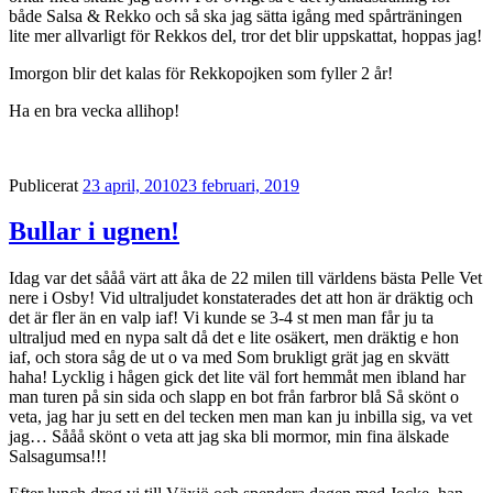
både Salsa & Rekko och så ska jag sätta igång med spårträningen
lite mer allvarligt för Rekkos del, tror det blir uppskattat, hoppas jag!
Imorgon blir det kalas för Rekkopojken som fyller 2 år!
Ha en bra vecka allihop!
Publicerat
23 april, 2010
23 februari, 2019
Bullar i ugnen!
Idag var det sååå värt att åka de 22 milen till världens bästa Pelle Vet
nere i Osby! Vid ultraljudet konstaterades det att hon är dräktig och
det är fler än en valp iaf! Vi kunde se 3-4 st men man får ju ta
ultraljud med en nypa salt då det e lite osäkert, men dräktig e hon
iaf, och stora såg de ut o va med Som brukligt grät jag en skvätt
haha! Lycklig i hågen gick det lite väl fort hemmåt men ibland har
man turen på sin sida och slapp en bot från farbror blå Så skönt o
veta, jag har ju sett en del tecken men man kan ju inbilla sig, va vet
jag… Sååå skönt o veta att jag ska bli mormor, min fina älskade
Salsagumsa!!!