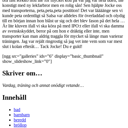
bra fast Rekko höll lite för mycket koll på var jag var hela tiden, lite
konstigt med ny lekfarbror men en rolig sån! Sen hjälpte Jocke oss
med transporterna, peta,peta,peta postition! Det var läääänge sen vi
kunde peta ordentligt så Salsa var alldeles för överladdad och olydig
till en början innan hon blåst ur sig och det blev fason på det hela …
Är lite kluven ifall vi ska köra på med IPO:t eller ifall vi ska damma
av svenskskyddet, beror på om hon e dräktig eller inte, men
transporter kan man aldrig traggla för mycket så länge man varierar
träningen. Jag var rejält ringrostig så jag vet inte vem som var mest
slut i kolan efteråt… Tack Jocke! Du e guld!
[ngg src=”galleries” ids=”6″ display=”basic_thumbnail”
show_slideshow_link=”0″]
Skriver om…
Vardag, träning och annat onödigt vetande…
Innehåll
bad
barnbarn
beredd
bröllop