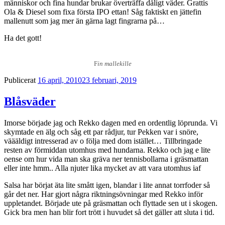
människor och fina hundar brukar överträffa dåligt väder. Grattis
Ola & Diesel som fixa första IPO ettan! Såg faktiskt en jättefin
mallenutt som jag mer än gärna lagt fingrarna på…
Ha det gott!
F
in mallekille
Publicerat
16 april, 2010
23 februari, 2019
Blåsväder
Imorse började jag och Rekko dagen med en ordentlig löprunda. Vi
skymtade en älg och såg ett par rådjur, tur Pekken var i snöre,
väääldigt intresserad av o följa med dom istället… Tillbringade
resten av förmiddan utomhus med hundarna. Rekko och jag e lite
oense om hur vida man ska gräva ner tennisbollarna i gräsmattan
eller inte hmm.. Alla njuter lika mycket av att vara utomhus iaf
Salsa har börjat äta lite smått igen, blandar i lite annat torrfoder så
går det ner. Har gjort några riktningsövningar med Rekko inför
uppletandet. Började ute på gräsmattan och flyttade sen ut i skogen.
Gick bra men han blir fort trött i huvudet så det gäller att sluta i tid.