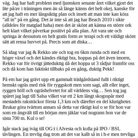
väg. Jag har haft problem med ljumsken senaste året vilket gjort det
lite på/av i träningen men än så länge känns det helt okej, kanske för
att jag haft en mer långsiktig plan och insett att man inte kan köra
”all in” på en gång. Det är inte så att jag har Beach 2010 i sikte
(alldeles för matglad haha) men det är skönt att känna en större ork
helt klart vilket påverkar positivt på alla plan. Att vara ute och
springa är dessutom en helt gratis form av terapi och ett väldigt skönt
sätt att rensa huvvet på. Precis som att diska…
Så idag var jag & Rekko ute och tog en 6km runda och med en
högre växel och det kändes riktigt bra, hoppas på det även imorrn,
Rekko var för övrigt jätteduktig då det hoppa ut 3 rådjur framför oss
och då kom han faktiskt tillbaks på en gång, duktig Pekk!
På em har jag grävt upp ett gammalt trädgårdsland fullt i riktigt
hemskt ogräs med risk för ryggskott men som sagt, allt eller inget,
ryggen höll och ogräshelvetet for all världens väg… Sen tog jag
spåret jag lagt till Salsa vilket var ett 2 km långt skogsspår med
mestadels raksträckor första 1,3 km och därefter en del klurigheter.
Brukar göra tvärtom annars så detta var riktigt kul o se för hon var
som en ångvält till en början men jäklar vad nogrann hon var de
sista 700 m. Kul o se!
Igår stack jag iväg till OG:t i Alvesta och kolla på IPO / BSL
tävlingen. En trevlig dag trots att det var kallt så in i h-e men trevliga