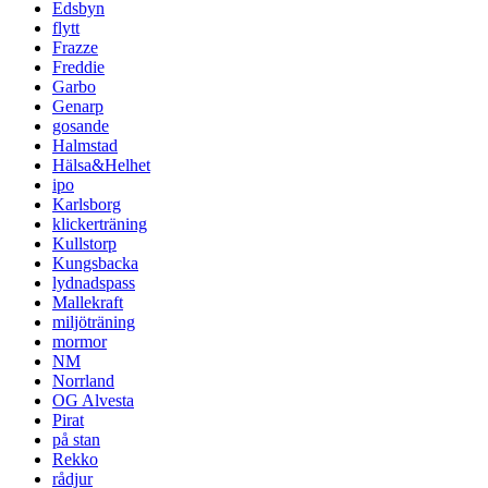
Edsbyn
flytt
Frazze
Freddie
Garbo
Genarp
gosande
Halmstad
Hälsa&Helhet
ipo
Karlsborg
klickerträning
Kullstorp
Kungsbacka
lydnadspass
Mallekraft
miljöträning
mormor
NM
Norrland
OG Alvesta
Pirat
på stan
Rekko
rådjur