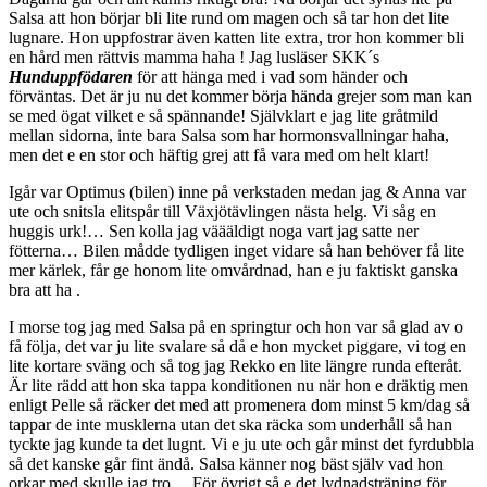
Salsa att hon börjar bli lite rund om magen och så tar hon det lite
lugnare. Hon uppfostrar även katten lite extra, tror hon kommer bli
en hård men rättvis mamma haha ! Jag lusläser SKK´s
Hunduppfödaren
för att hänga med i vad som händer och
förväntas. Det är ju nu det kommer börja hända grejer som man kan
se med ögat vilket e så spännande! Självklart e jag lite gråtmild
mellan sidorna, inte bara Salsa som har hormonsvallningar haha,
men det e en stor och häftig grej att få vara med om helt klart!
Igår var Optimus (bilen) inne på verkstaden medan jag & Anna var
ute och snitsla elitspår till Växjötävlingen nästa helg. Vi såg en
huggis urk!… Sen kolla jag väääldigt noga vart jag satte ner
fötterna… Bilen mådde tydligen inget vidare så han behöver få lite
mer kärlek, får ge honom lite omvårdnad, han e ju faktiskt ganska
bra att ha .
I morse tog jag med Salsa på en springtur och hon var så glad av o
få följa, det var ju lite svalare så då e hon mycket piggare, vi tog en
lite kortare sväng och så tog jag Rekko en lite längre runda efteråt.
Är lite rädd att hon ska tappa konditionen nu när hon e dräktig men
enligt Pelle så räcker det med att promenera dom minst 5 km/dag så
tappar de inte musklerna utan det ska räcka som underhåll så han
tyckte jag kunde ta det lugnt. Vi e ju ute och går minst det fyrdubbla
så det kanske går fint ändå. Salsa känner nog bäst själv vad hon
orkar med skulle jag tro… För övrigt så e det lydnadsträning för