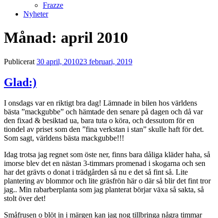
Frazze
Nyheter
Månad:
april 2010
Publicerat
30 april, 2010
23 februari, 2019
Glad:)
I onsdags var en riktigt bra dag! Lämnade in bilen hos världens
bästa ”mackgubbe” och hämtade den senare på dagen och då var
den fixad & besiktad ua, bara tuta o köra, och dessutom för en
tiondel av priset som den ”fina verkstan i stan” skulle haft för det.
Som sagt, världens bästa mackgubbe!!!
Idag trotsa jag regnet som öste ner, finns bara dåliga kläder haha, så
imorse blev det en nästan 3-timmars promenad i skogarna och sen
har det grävts o donat i trädgården så nu e det så fint så. Lite
plantering av blommor och lite gräsfrön här o där så blir det fint tror
jag.. Min rabarberplanta som jag planterat börjar växa så sakta, så
stolt över det!
Småfrusen o blöt in i märgen kan jag nog tillbringa några timmar