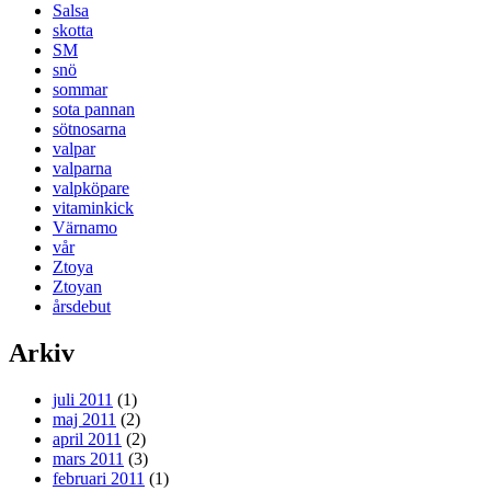
Salsa
skotta
SM
snö
sommar
sota pannan
sötnosarna
valpar
valparna
valpköpare
vitaminkick
Värnamo
vår
Ztoya
Ztoyan
årsdebut
Arkiv
juli 2011
(1)
maj 2011
(2)
april 2011
(2)
mars 2011
(3)
februari 2011
(1)