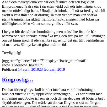
Anna och malletjejerna var här och åt lunch och sen tog vi en
långpromenad. Salsa går i sin egen värld och gör inte många knop
mer än nödvändigt haha. Ultraljud är inbokat till nästa fredag, ska bli
skönt o veta ifall hon är dräktig, så man vet om man kan sparka
igång träningen på riktigt, framförallt sökträningen med fokus på
uthålligheten. Men väntar som sagt tills vi fått svar.
I helgen blir det såklart hundträning men också lite fixande här
hemma och ska försöka hinna åka iväg och titta på lite IPO tävlingar
om det hinns med. Hade varit bra att se hur det går till i verkligheten
så man vet.. Så mycket att göra o så lite tid
Trevlig helg!
[ngg src=”galleries” ids=”7″ display=”basic_thumbnail”
show_slideshow_link=”0″]
Publicerat
14 april, 2010
23 februari, 2019
Ringrostig…
Det har för en gångs skull har det inte bara varit hundträning i
huvudet vilket e en ny upplevelse sannerligen… Vi har hunnit med
en träning med Jocke iaf sen sist och då var det dags att börja ta tag i
skyddsarbetet igen. Det märks att det var länge sen sist nu för gud
vad jag var seg i kolan på hur saker ska va! Det har ju mest varit