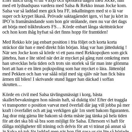
Efter lunch drog vi till Växjö och spendera dagen med Jocke, han
med ett lydnadspass vardera med Salsa & Rekko innan Jocke kom.
Salsa var så laddad men gick bra FF, inkallningen med st o lä var
super och krypet likaså. Prövade saktagåendet igen, vi har ju kört in
IPO´ts framåtsändande som hon gör strålande, men nu var det dags
att börja med tråkbruksets FS… Körde enbart långa skrittsträckor
och hon kom ihåg hyfsat så det finns hopp för framtiden!
Med Rekko kör jag enbart position i fria följet och korta korta
sträckor där han e med direkt från början. Idag var han jätteduktig !
När sen Jocke kom så körde vi ett pass med Rekkopojken som gick
jättebra, han e lite störd när det är mycket på gång runt omkring men
han utvecklas hela tiden och trots sin storlek så får man inte glömma
bort att han e en liten pojkspoling som har mycket o lära. Jättenöjd
med Pekken och han var sååå nöjd med sig själv när han fick bära
ärmen till bilen! I skrivande stund ligger han däckad i soffan
skrutten…
Körde en civil med Salsa tävlingsmässigt i korg, bästa
skallet/bevakningen hon nånsin haft, så duktig tös! Efter det traggla
vi transporter o position varvat med överfall där jag vill jobba på mer
kraft i överfallet och att jag verkligen går 1m snett bakom figuranten.
Jag drar mig gärna lite bakom så detta måste jag tänka på hela tiden
för att det ska bli så bra som möjligt för Salsa. Eftersom vi haft för
dåliga möjligheter till träning och delvis för att vi tränat på annat så
är Salsa på tok för laddad men när hon fått gasa ur sig lite så började