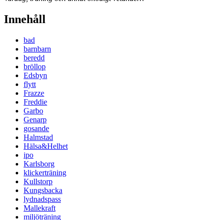
Innehåll
bad
barnbarn
beredd
bröllop
Edsbyn
flytt
Frazze
Freddie
Garbo
Genarp
gosande
Halmstad
Hälsa&Helhet
ipo
Karlsborg
klickerträning
Kullstorp
Kungsbacka
lydnadspass
Mallekraft
miljöträning