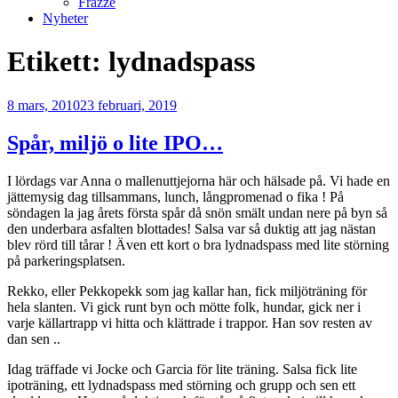
Frazze
Nyheter
Etikett:
lydnadspass
Publicerat
8 mars, 2010
23 februari, 2019
Spår, miljö o lite IPO…
I lördags var Anna o mallenuttjejorna här och hälsade på. Vi hade en
jättemysig dag tillsammans, lunch, långpromenad o fika ! På
söndagen la jag årets första spår då snön smält undan nere på byn så
den underbara asfalten blottades! Salsa var så duktig att jag nästan
blev rörd till tårar ! Även ett kort o bra lydnadspass med lite störning
på parkeringsplatsen.
Rekko, eller Pekkopekk som jag kallar han, fick miljöträning för
hela slanten. Vi gick runt byn och mötte folk, hundar, gick ner i
varje källartrapp vi hitta och klättrade i trappor. Han sov resten av
dan sen ..
Idag träffade vi Jocke och Garcia för lite träning. Salsa fick lite
ipoträning, ett lydnadspass med störning och grupp och sen ett