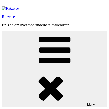
Hoppa
till
innehåll
Ratze.se
En sida om livet med underbara mallenutter
Meny