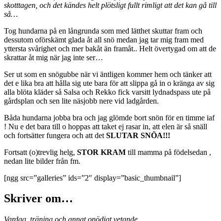
skotttagen, och det kändes helt plötsligt fullt rimligt att det kan gå till
så…
Tog hundarna på en långrunda som med lätthet skuttar fram och
dessutom oförskämt glada åt all snö medan jag tar mig fram med
yttersta svårighet och mer bakåt än framåt.. Helt övertygad om att de
skrattar åt mig när jag inte ser…
Ser ut som en snögubbe när vi äntligen kommer hem och tänker att
det e lika bra att hålla sig ute bara för att slippa gå in o kränga av sig
alla blöta kläder så Salsa och Rekko fick varsitt lydnadspass ute på
gårdsplan och sen lite näsjobb nere vid ladgården.
Båda hundarna jobba bra och jag glömde bort snön för en timme iaf
! Nu e det bara till o hoppas att taket ej rasar in, att elen är så snäll
och fortsätter fungera och att det
SLUTAR SNÖA!!!
Fortsatt (o)trevlig helg,
STOR KRAM
till mamma på födelsedan ,
nedan lite bilder från fm.
[ngg src=”galleries” ids=”2″ display=”basic_thumbnail”]
Skriver om…
Vardag, träning och annat onödigt vetande…