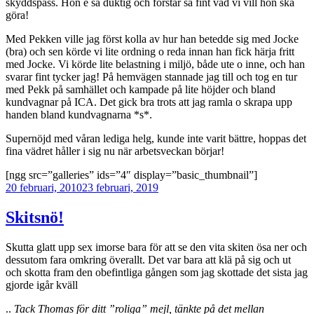
skyddspass. Hon e så duktig och förstår så fint vad vi vill hon ska
göra!
Med Pekken ville jag först kolla av hur han betedde sig med Jocke
(bra) och sen körde vi lite ordning o reda innan han fick härja fritt
med Jocke. Vi körde lite belastning i miljö, både ute o inne, och han
svarar fint tycker jag! På hemvägen stannade jag till och tog en tur
med Pekk på samhället och kampade på lite höjder och bland
kundvagnar på ICA. Det gick bra trots att jag ramla o skrapa upp
handen bland kundvagnarna *s*.
Supernöjd med våran lediga helg, kunde inte varit bättre, hoppas det
fina vädret håller i sig nu när arbetsveckan börjar!
[ngg src=”galleries” ids=”4″ display=”basic_thumbnail”]
Publicerat
20 februari, 2010
23 februari, 2019
Skitsnö!
Skutta glatt upp sex imorse bara för att se den vita skiten ösa ner och
dessutom fara omkring överallt. Det var bara att klä på sig och ut
och skotta fram den obefintliga gången som jag skottade det sista jag
gjorde igår kväll
..
Tack Thomas för ditt ”roliga” mejl, tänkte på det mellan