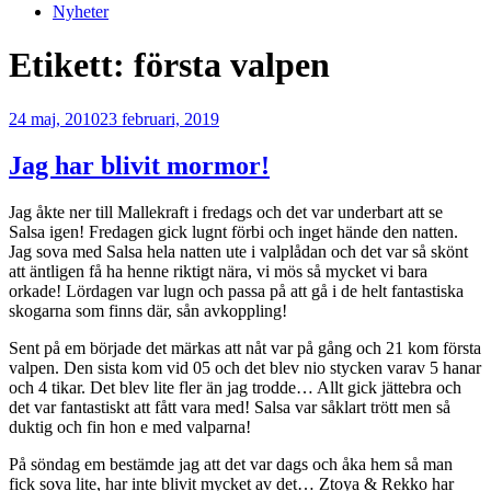
Nyheter
Etikett:
första valpen
Publicerat
24 maj, 2010
23 februari, 2019
Jag har blivit mormor!
Jag åkte ner till Mallekraft i fredags och det var underbart att se
Salsa igen! Fredagen gick lugnt förbi och inget hände den natten.
Jag sova med Salsa hela natten ute i valplådan och det var så skönt
att äntligen få ha henne riktigt nära, vi mös så mycket vi bara
orkade! Lördagen var lugn och passa på att gå i de helt fantastiska
skogarna som finns där, sån avkoppling!
Sent på em började det märkas att nåt var på gång och 21 kom första
valpen. Den sista kom vid 05 och det blev nio stycken varav 5 hanar
och 4 tikar. Det blev lite fler än jag trodde… Allt gick jättebra och
det var fantastiskt att fått vara med! Salsa var såklart trött men så
duktig och fin hon e med valparna!
På söndag em bestämde jag att det var dags och åka hem så man
fick sova lite, har inte blivit mycket av det… Ztoya & Rekko har