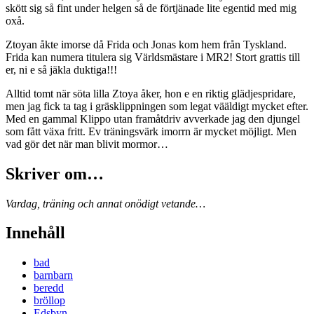
skött sig så fint under helgen så de förtjänade lite egentid med mig
oxå.
Ztoyan åkte imorse då Frida och Jonas kom hem från Tyskland.
Frida kan numera titulera sig Världsmästare i MR2! Stort grattis till
er, ni e så jäkla duktiga!!!
Alltid tomt när söta lilla Ztoya åker, hon e en riktig glädjespridare,
men jag fick ta tag i gräsklippningen som legat vääldigt mycket efter.
Med en gammal Klippo utan framåtdriv avverkade jag den djungel
som fått växa fritt. Ev träningsvärk imorrn är mycket möjligt. Men
vad gör det när man blivit mormor…
Skriver om…
Vardag, träning och annat onödigt vetande…
Innehåll
bad
barnbarn
beredd
bröllop
Edsbyn