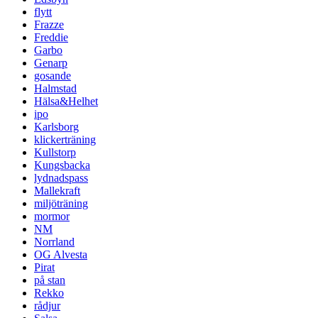
flytt
Frazze
Freddie
Garbo
Genarp
gosande
Halmstad
Hälsa&Helhet
ipo
Karlsborg
klickerträning
Kullstorp
Kungsbacka
lydnadspass
Mallekraft
miljöträning
mormor
NM
Norrland
OG Alvesta
Pirat
på stan
Rekko
rådjur