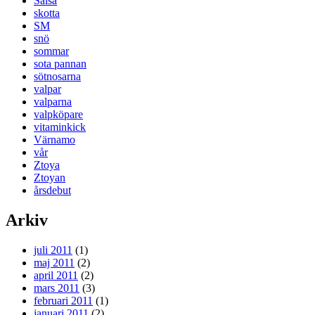
Salsa
skotta
SM
snö
sommar
sota pannan
sötnosarna
valpar
valparna
valpköpare
vitaminkick
Värnamo
vår
Ztoya
Ztoyan
årsdebut
Arkiv
juli 2011
(1)
maj 2011
(2)
april 2011
(2)
mars 2011
(3)
februari 2011
(1)
januari 2011
(2)