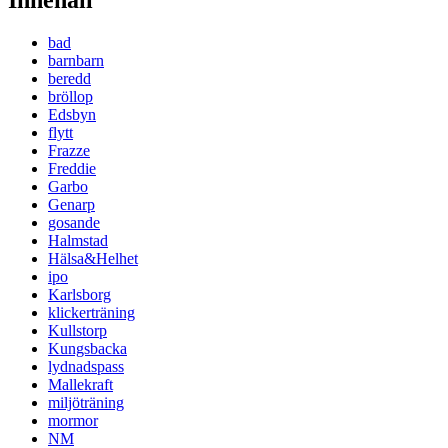
Innehåll
bad
barnbarn
beredd
bröllop
Edsbyn
flytt
Frazze
Freddie
Garbo
Genarp
gosande
Halmstad
Hälsa&Helhet
ipo
Karlsborg
klickerträning
Kullstorp
Kungsbacka
lydnadspass
Mallekraft
miljöträning
mormor
NM