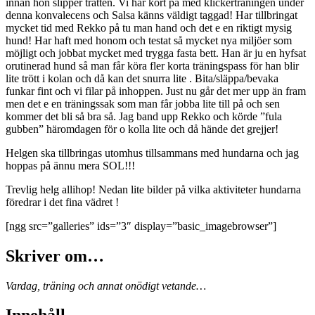
innan hon slipper tratten. Vi har kört på med klickerträningen under
denna konvalecens och Salsa känns väldigt taggad! Har tillbringat
mycket tid med Rekko på tu man hand och det e en riktigt mysig
hund! Har haft med honom och testat så mycket nya miljöer som
möjligt och jobbat mycket med trygga fasta bett. Han är ju en hyfsat
orutinerad hund så man får köra fler korta träningspass för han blir
lite trött i kolan och då kan det snurra lite . Bita/släppa/bevaka
funkar fint och vi filar på inhoppen. Just nu går det mer upp än fram
men det e en träningssak som man får jobba lite till på och sen
kommer det bli så bra så. Jag band upp Rekko och körde ”fula
gubben” häromdagen för o kolla lite och då hände det grejjer!
Helgen ska tillbringas utomhus tillsammans med hundarna och jag
hoppas på ännu mera SOL!!!
Trevlig helg allihop! Nedan lite bilder på vilka aktiviteter hundarna
föredrar i det fina vädret !
[ngg src=”galleries” ids=”3″ display=”basic_imagebrowser”]
Skriver om…
Vardag, träning och annat onödigt vetande…