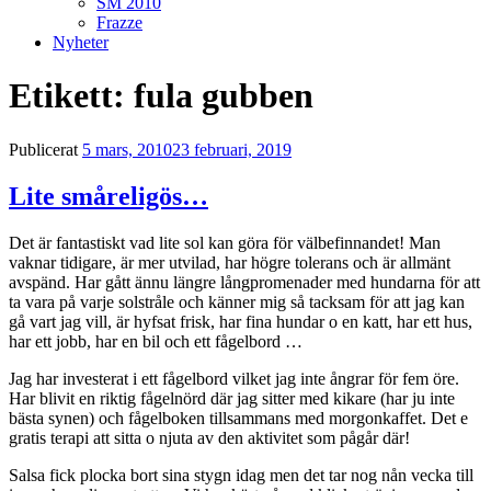
SM 2010
Frazze
Nyheter
Etikett:
fula gubben
Publicerat
5 mars, 2010
23 februari, 2019
Lite småreligös…
Det är fantastiskt vad lite sol kan göra för välbefinnandet! Man
vaknar tidigare, är mer utvilad, har högre tolerans och är allmänt
avspänd. Har gått ännu längre långpromenader med hundarna för att
ta vara på varje solstråle och känner mig så tacksam för att jag kan
gå vart jag vill, är hyfsat frisk, har fina hundar o en katt, har ett hus,
har ett jobb, har en bil och ett fågelbord …
Jag har investerat i ett fågelbord vilket jag inte ångrar för fem öre.
Har blivit en riktig fågelnörd där jag sitter med kikare (har ju inte
bästa synen) och fågelboken tillsammans med morgonkaffet. Det e
gratis terapi att sitta o njuta av den aktivitet som pågår där!
Salsa fick plocka bort sina stygn idag men det tar nog nån vecka till