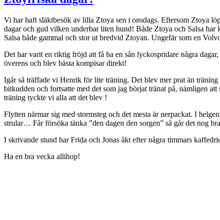
Vi har haft släktbesök av lilla Ztoya sen i onsdags. Eftersom Ztoya löper
dagar och gud vilken underbar liten hund! Både Ztoya och Salsa har kom
Salsa både gammal och stor ut bredvid Ztoyan. Ungefär som en Volv
Det har varit en riktig fröjd att få ha en sån lyckospridare några dag
överens och blev bästa kompisar direkt!
Igår så träffade vi Henrik för lite träning. Det blev mer prat än träni
bitkudden och fortsatte med det som jag börjat tränat på, nämligen att s
träning tyckte vi alla att det blev !
Flytten närmar sig med stormsteg och det mesta är nerpackat. I helgen 
strular… Får försöka tänka ”den dagen den sorgen” så går det nog bra
I skrivande stund har Frida och Jonas åkt efter några timmars kaffedr
Ha en bra vecka allihop!