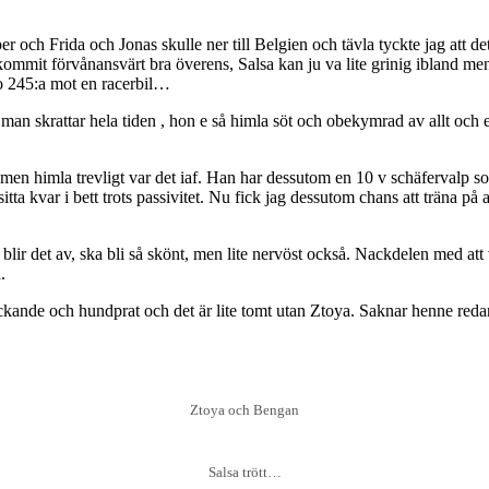
 och Frida och Jonas skulle ner till Belgien och tävla tyckte jag att det 
mit förvånansvärt bra överens, Salsa kan ju va lite grinig ibland men ho
o 245:a mot en racerbil…
ar, man skrattar hela tiden , hon e så himla söt och obekymrad av allt oc
ng men himla trevligt var det iaf. Han har dessutom en 10 v schäfervalp 
itta kvar i bett trots passivitet. Nu fick jag dessutom chans att träna på
blir det av, ska bli så skönt, men lite nervöst också. Nackdelen med at
.
ickande och hundprat och det är lite tomt utan Ztoya. Saknar henne reda
Ztoya och Bengan
Salsa trött…