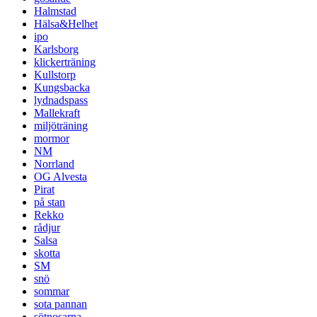
Halmstad
Hälsa&Helhet
ipo
Karlsborg
klickerträning
Kullstorp
Kungsbacka
lydnadspass
Mallekraft
miljöträning
mormor
NM
Norrland
OG Alvesta
Pirat
på stan
Rekko
rådjur
Salsa
skotta
SM
snö
sommar
sota pannan
sötnosarna