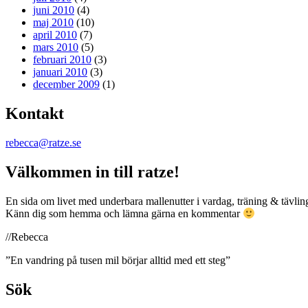
juni 2010
(4)
maj 2010
(10)
april 2010
(7)
mars 2010
(5)
februari 2010
(3)
januari 2010
(3)
december 2009
(1)
Kontakt
rebecca@ratze.se
Välkommen in till ratze!
En sida om livet med underbara mallenutter i vardag, träning & tävling.
Känn dig som hemma och lämna gärna en kommentar
//Rebecca
”En vandring på tusen mil börjar alltid med ett steg”
Sök