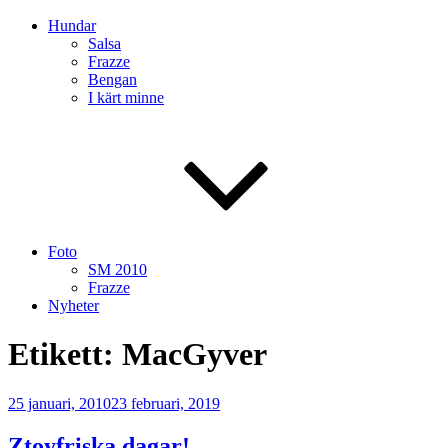
Hundar
Salsa
Frazze
Bengan
I kärt minne
Foto
SM 2010
Frazze
Nyheter
Etikett:
MacGyver
Publicerat
25 januari, 2010
23 februari, 2019
Ztoyfriska dagar!