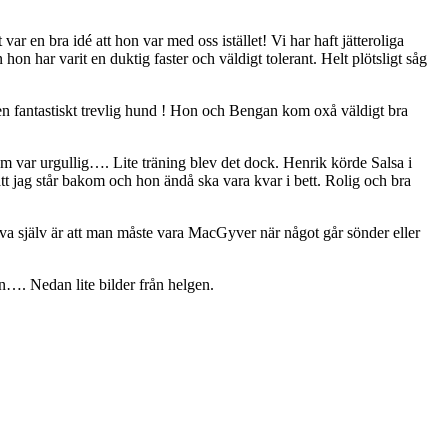
var en bra idé att hon var med oss istället! Vi har haft jätteroliga
n har varit en duktig faster och väldigt tolerant. Helt plötsligt såg
h en fantastiskt trevlig hund ! Hon och Bengan kom oxå väldigt bra
som var urgullig…. Lite träning blev det dock. Henrik körde Salsa i
 att jag står bakom och hon ändå ska vara kvar i bett. Rolig och bra
t va själv är att man måste vara MacGyver när något går sönder eller
n…. Nedan lite bilder från helgen.