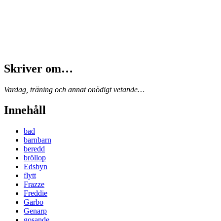
Skriver om…
Vardag, träning och annat onödigt vetande…
Innehåll
bad
barnbarn
beredd
bröllop
Edsbyn
flytt
Frazze
Freddie
Garbo
Genarp
gosande