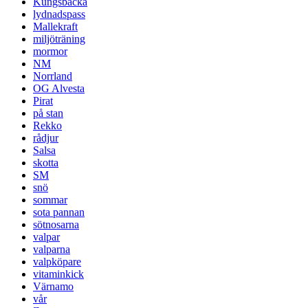
Kungsbacka
lydnadspass
Mallekraft
miljöträning
mormor
NM
Norrland
OG Alvesta
Pirat
på stan
Rekko
rådjur
Salsa
skotta
SM
snö
sommar
sota pannan
sötnosarna
valpar
valparna
valpköpare
vitaminkick
Värnamo
vår