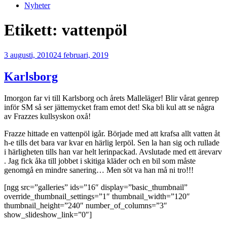
Nyheter
Etikett:
vattenpöl
Publicerat
3 augusti, 2010
24 februari, 2019
Karlsborg
Imorgon far vi till Karlsborg och årets Malleläger! Blir vårat genrep
inför SM så ser jättemycket fram emot det! Ska bli kul att se några
av Frazzes kullsyskon oxå!
Frazze hittade en vattenpöl igår. Började med att krafsa allt vatten åt
h-e tills det bara var kvar en härlig lerpöl. Sen la han sig och rullade
i härligheten tills han var helt lerinpackad. Avslutade med ett ärevarv
. Jag fick åka till jobbet i skitiga kläder och en bil som måste
genomgå en mindre sanering… Men söt va han må ni tro!!!
[ngg src=”galleries” ids=”16″ display=”basic_thumbnail”
override_thumbnail_settings=”1″ thumbnail_width=”120″
thumbnail_height=”240″ number_of_columns=”3″
show_slideshow_link=”0″]