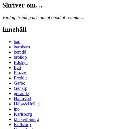
Skriver om…
Vardag, träning och annat onödigt vetande…
Innehåll
bad
barnbarn
beredd
bröllop
Edsbyn
flytt
Frazze
Freddie
Garbo
Genarp
gosande
Halmstad
Hälsa&Helhet
ipo
Karlsborg
klickerträning
Kullstorp