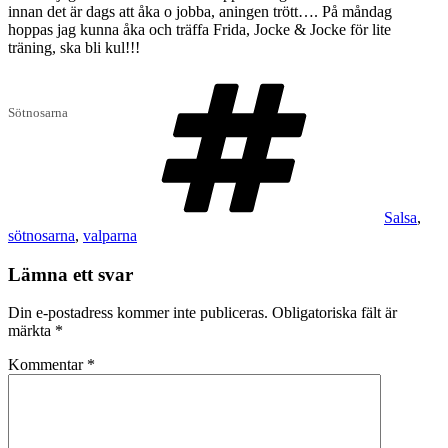
innan det är dags att åka o jobba, aningen trött…. På måndag
hoppas jag kunna åka och träffa Frida, Jocke & Jocke för lite
träning, ska bli kul!!!
Taggar
Sötnosarna
Salsa
,
sötnosarna
,
valparna
Lämna ett svar
Din e-postadress kommer inte publiceras.
Obligatoriska fält är
märkta
*
Kommentar
*