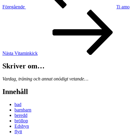
Föregående
Ti amo
Nästa
inlägg
Nästa
Vitaminkick
Skriver om…
Vardag, träning och annat onödigt vetande…
Innehåll
bad
barnbarn
beredd
bröllop
Edsbyn
flytt