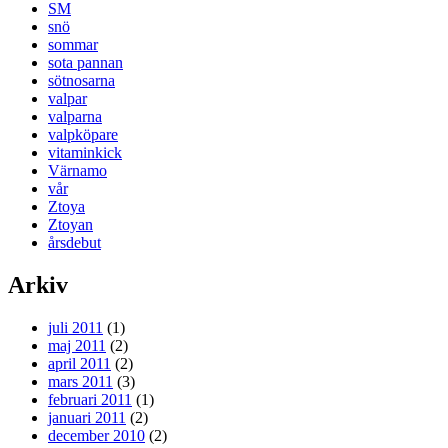
SM
snö
sommar
sota pannan
sötnosarna
valpar
valparna
valpköpare
vitaminkick
Värnamo
vår
Ztoya
Ztoyan
årsdebut
Arkiv
juli 2011
(1)
maj 2011
(2)
april 2011
(2)
mars 2011
(3)
februari 2011
(1)
januari 2011
(2)
december 2010
(2)