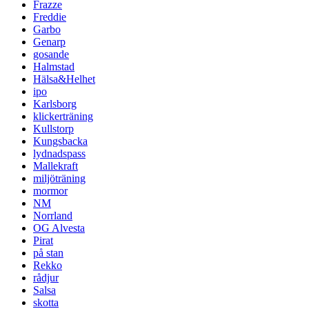
Frazze
Freddie
Garbo
Genarp
gosande
Halmstad
Hälsa&Helhet
ipo
Karlsborg
klickerträning
Kullstorp
Kungsbacka
lydnadspass
Mallekraft
miljöträning
mormor
NM
Norrland
OG Alvesta
Pirat
på stan
Rekko
rådjur
Salsa
skotta