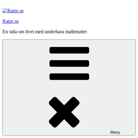
Hoppa
till
innehåll
Ratze.se
En sida om livet med underbara mallenutter
Meny