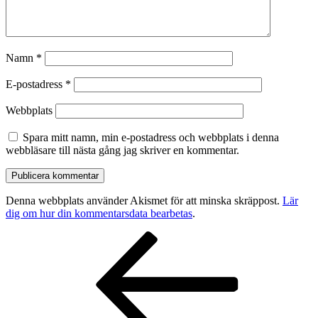
Namn
*
E-postadress
*
Webbplats
Spara mitt namn, min e-postadress och webbplats i denna
webbläsare till nästa gång jag skriver en kommentar.
Denna webbplats använder Akismet för att minska skräppost.
Lär
dig om hur din kommentarsdata bearbetas
.
Inläggsnavigering
Föregående
inlägg