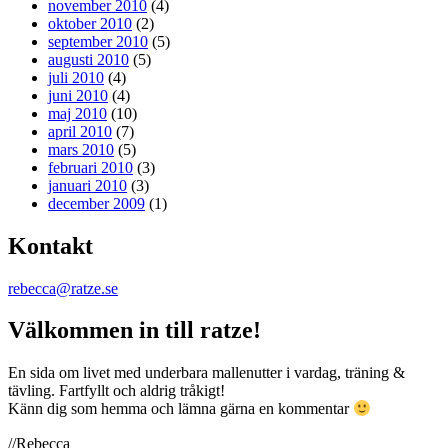
november 2010
(4)
oktober 2010
(2)
september 2010
(5)
augusti 2010
(5)
juli 2010
(4)
juni 2010
(4)
maj 2010
(10)
april 2010
(7)
mars 2010
(5)
februari 2010
(3)
januari 2010
(3)
december 2009
(1)
Kontakt
rebecca@ratze.se
Välkommen in till ratze!
En sida om livet med underbara mallenutter i vardag, träning &
tävling. Fartfyllt och aldrig tråkigt!
Känn dig som hemma och lämna gärna en kommentar
//Rebecca