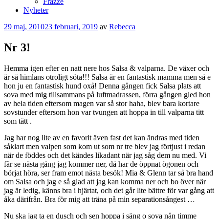
Frazze
Nyheter
Publicerat
29 maj, 2010
23 februari, 2019
av
Rebecca
Nr 3!
Hemma igen efter en natt nere hos Salsa & valparna. De växer och
är så himlans otroligt söta!!! Salsa är en fantastisk mamma men så e
hon ju en fantastisk hund oxå! Denna gången fick Salsa plats att
sova med mig tillsammans på luftmadrassen, förra gången gled hon
av hela tiden eftersom magen var så stor haha, blev bara kortare
sovstunder eftersom hon var tvungen att hoppa in till valparna titt
som tätt .
Jag har nog lite av en favorit även fast det kan ändras med tiden
såklart men valpen som kom ut som nr tre blev jag förtjust i redan
när de föddes och det kändes likadant när jag såg dem nu med. Vi
får se nästa gång jag kommer ner, då har de öppnat ögonen och
börjat höra, ser fram emot nästa besök! Mia & Glenn tar så bra hand
om Salsa och jag e så glad att jag kan komma ner och bo över när
jag är ledig, känns bra i hjärtat, och det går lite bättre för var gång att
åka därifrån. Bra för mig att träna på min separationsångest …
Nu ska jag ta en dusch och sen hoppa i säng o sova nån timme