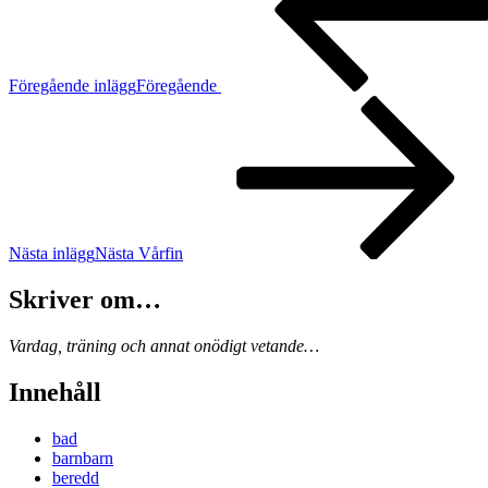
Föregående inlägg
Föregående
Nästa inlägg
Nästa
Vårfin
Skriver om…
Vardag, träning och annat onödigt vetande…
Innehåll
bad
barnbarn
beredd