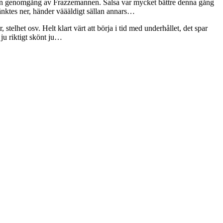
en genomgång av Frazzemannen. Salsa var mycket bättre denna gång
sänktes ner, händer väääldigt sällan annars…
telhet osv. Helt klart värt att börja i tid med underhållet, det spar
 ju riktigt skönt ju…