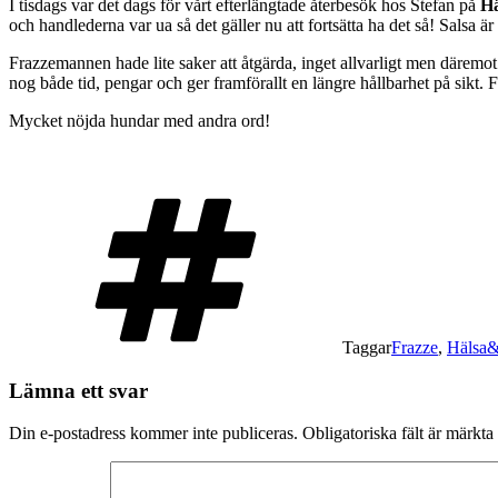
I tisdags var det dags för vårt efterlängtade återbesök hos Stefan på
Hä
och handlederna var ua så det gäller nu att fortsätta ha det så! Sals
Frazzemannen hade lite saker att åtgärda, inget allvarligt men däremot ä
nog både tid, pengar och ger framförallt en längre hållbarhet på sikt. 
Mycket nöjda hundar med andra ord!
Taggar
Frazze
,
Hälsa&
Lämna ett svar
Din e-postadress kommer inte publiceras.
Obligatoriska fält är märkta