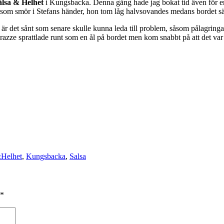
lsa & Helhet
i Kungsbacka. Denna gång hade jag bokat tid även för 
a är som smör i Stefans händer, hon tom låg halvsovandes medans bordet 
r det sånt som senare skulle kunna leda till problem, såsom pålagringar, s
Frazze sprattlade runt som en ål på bordet men kom snabbt på att det var
Helhet
,
Kungsbacka
,
Salsa
*