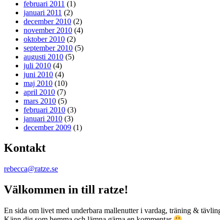
februari 2011
(1)
januari 2011
(2)
december 2010
(2)
november 2010
(4)
oktober 2010
(2)
september 2010
(5)
augusti 2010
(5)
juli 2010
(4)
juni 2010
(4)
maj 2010
(10)
april 2010
(7)
mars 2010
(5)
februari 2010
(3)
januari 2010
(3)
december 2009
(1)
Kontakt
rebecca@ratze.se
Välkommen in till ratze!
En sida om livet med underbara mallenutter i vardag, träning & tävling.
Känn dig som hemma och lämna gärna en kommentar