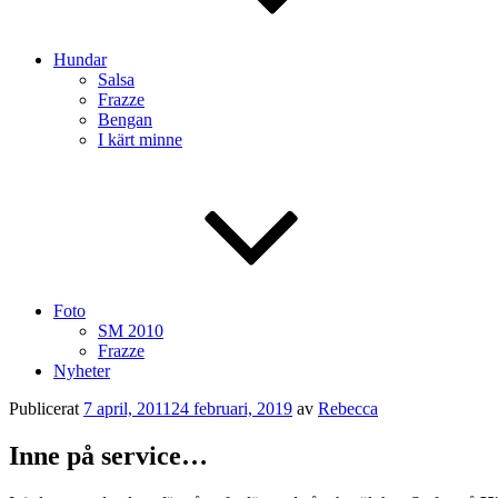
Hundar
Salsa
Frazze
Bengan
I kärt minne
Foto
SM 2010
Frazze
Nyheter
Publicerat
7 april, 2011
24 februari, 2019
av
Rebecca
Inne på service…