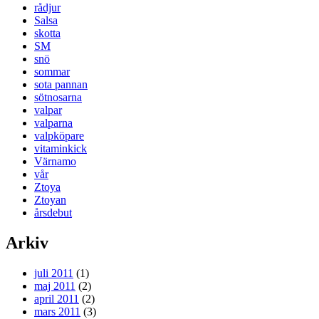
rådjur
Salsa
skotta
SM
snö
sommar
sota pannan
sötnosarna
valpar
valparna
valpköpare
vitaminkick
Värnamo
vår
Ztoya
Ztoyan
årsdebut
Arkiv
juli 2011
(1)
maj 2011
(2)
april 2011
(2)
mars 2011
(3)