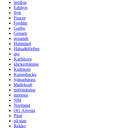
bröllop
Edsbyn
flytt
Frazze
Freddie
Garbo
Genarp
gosande
Halmstad
Hälsa&Helhet
ipo
Karlsborg
klickerträning
Kullstorp
Kungsbacka
lydnadspass
Mallekraft
miljöträning
mormor
NM
Norrland
OG Alvesta
Pirat
på stan
Rekko