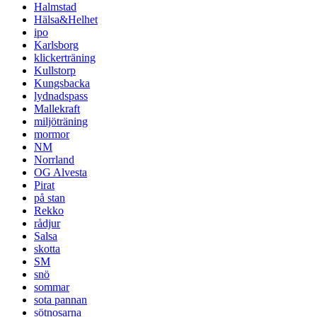
Halmstad
Hälsa&Helhet
ipo
Karlsborg
klickerträning
Kullstorp
Kungsbacka
lydnadspass
Mallekraft
miljöträning
mormor
NM
Norrland
OG Alvesta
Pirat
på stan
Rekko
rådjur
Salsa
skotta
SM
snö
sommar
sota pannan
sötnosarna