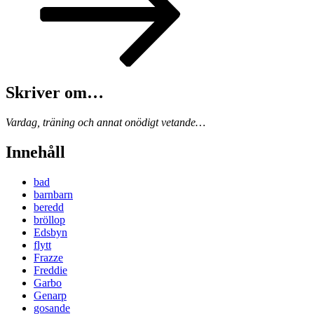
Skriver om…
Vardag, träning och annat onödigt vetande…
Innehåll
bad
barnbarn
beredd
bröllop
Edsbyn
flytt
Frazze
Freddie
Garbo
Genarp
gosande