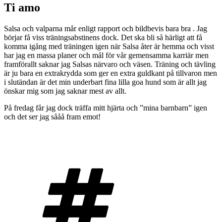
Ti amo
Salsa och valparna mår enligt rapport och bildbevis bara bra . Jag
börjar få viss träningsabstinens dock. Det ska bli så härligt att få
komma igång med träningen igen när Salsa åter är hemma och visst
har jag en massa planer och mål för vår gemensamma karriär men
framförallt saknar jag Salsas närvaro och väsen. Träning och tävling
är ju bara en extrakrydda som ger en extra guldkant på tillvaron men
i slutändan är det min underbart fina lilla goa hund som är allt jag
önskar mig som jag saknar mest av allt.
På fredag får jag dock träffa mitt hjärta och ”mina barnbarn” igen
och det ser jag sååå fram emot!